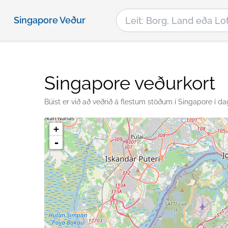
Singapore Veður
Singapore veðurkort
Búist er við að veðrið á flestum stöðum í Singapore í dag 
+
-