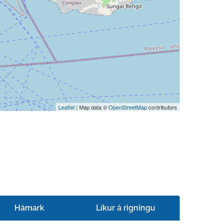
Leaflet
| Map data ©
OpenStreetMap
contributors
Hámark
Líkur á rigningu