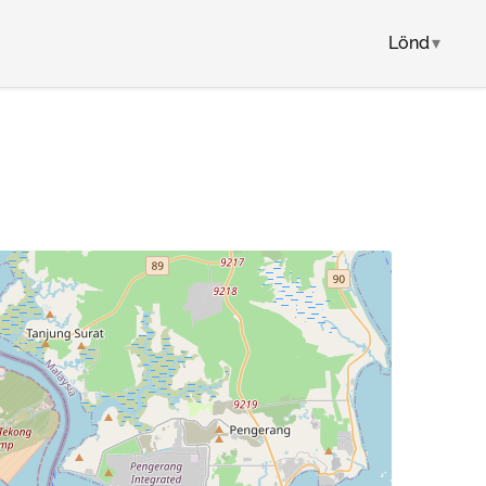
Lönd
▾