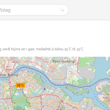
verði hlýrra en í gær, meðalhiti á bilinu 25°C til 33°C.
28°C