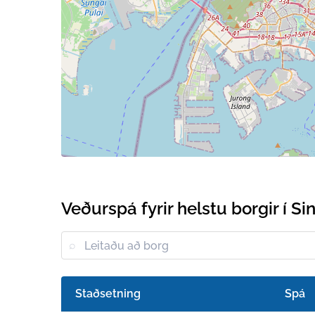
Veðurspá fyrir helstu borgir í S
Staðsetning
Spá