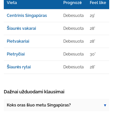
Vieta
Prognozė
Feel like
Centrinis Singapūras
Debesuota
29°
Šiaurės vakarai
Debesuota
28°
Pietvakariai
Debesuota
28°
Pietryčiai
Debesuota
30°
Šiaurės rytai
Debesuota
28°
Dažnai užduodami klausimai
Koks oras šiuo metu Singapūras?