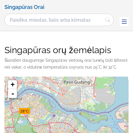
Singapūras Orai
Singapūras orų žemėlapis
Šiandien daugumoje Singapūras vietovių orai turėtų būti šiltesni
nei vakar, o vidutinė temperatūra svyruos nuo 25°C iki 32°C.
+
-
28°C