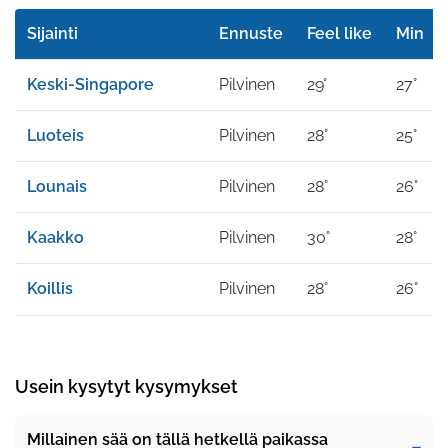
Sijainti
Ennuste
Feel like
Min
Keski-Singapore
Pilvinen
29°
27°
Luoteis
Pilvinen
28°
25°
Lounais
Pilvinen
28°
26°
Kaakko
Pilvinen
30°
28°
Koillis
Pilvinen
28°
26°
Usein kysytyt kysymykset
Millainen sää on tällä hetkellä paikassa