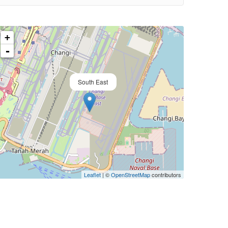
+
-
South East
Leaflet
| ©
OpenStreetMap
contributors