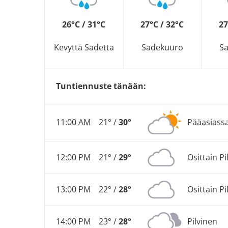
26°C / 31°C
27°C / 32°C
27
Kevyttä Sadetta
Sadekuuro
S
Tuntiennuste tänään:
11:00 AM
21° /
30°
Pääasiassa
12:00 PM
21° /
29°
Osittain Pi
13:00 PM
22° /
28°
Osittain Pi
14:00 PM
23° /
28°
Pilvinen