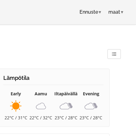
Ennuste
▾
maat
▾
Lämpötila
Early
Aamu
Iltapäivällä
Evening
22°C / 31°C
22°C / 32°C
23°C / 28°C
23°C / 28°C