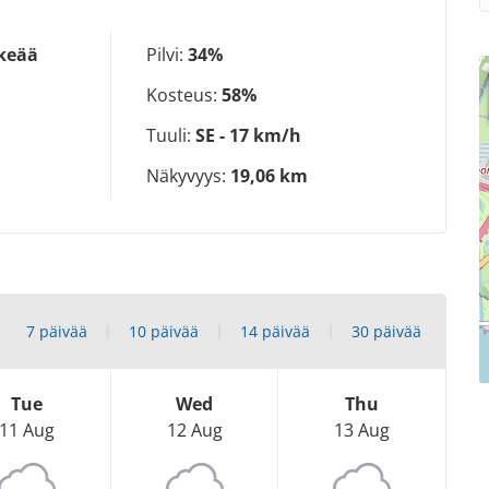
lkeää
Pilvi:
34%
Kosteus:
58%
Tuuli:
SE - 17 km/h
Näkyvyys:
19,06 km
7 päivää
10 päivää
14 päivää
30 päivää
Tue
Wed
Thu
11 Aug
12 Aug
13 Aug