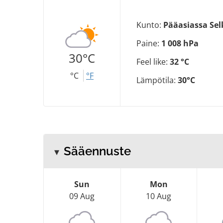
Kunto:
Pääasiassa Se
Paine:
1 008 hPa
30°C
Feel like:
32 °C
°C
°F
Lämpötila:
30°C
Sääennuste
Sun
Mon
09 Aug
10 Aug