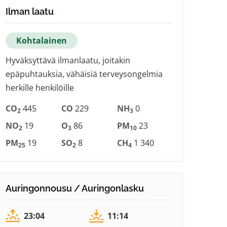
Ilman laatu
Kohtalainen
Hyväksyttävä ilmanlaatu, joitakin
epäpuhtauksia, vähäisiä terveysongelmia
herkille henkilöille
CO
445
CO
229
NH
0
2
3
NO
19
O
86
PM
23
2
3
10
PM
19
SO
8
CH
1 340
25
2
4
Auringonnousu / Auringonlasku
23:04
11:14