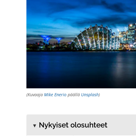
(Kuvaaja
Mike Enerio
päällä
Unsplash
)
Nykyiset olosuhteet