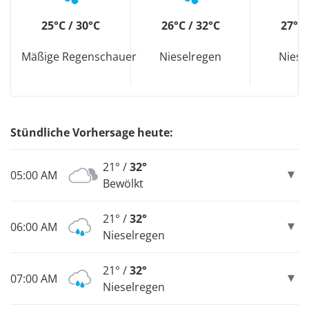
25°C / 30°C
26°C / 32°C
27°C 
Mäßige Regenschauer
Nieselregen
Niese
Stündliche Vorhersage heute:
21° /
32°
05:00 AM
Bewölkt
21° /
32°
06:00 AM
Nieselregen
21° /
32°
07:00 AM
Nieselregen